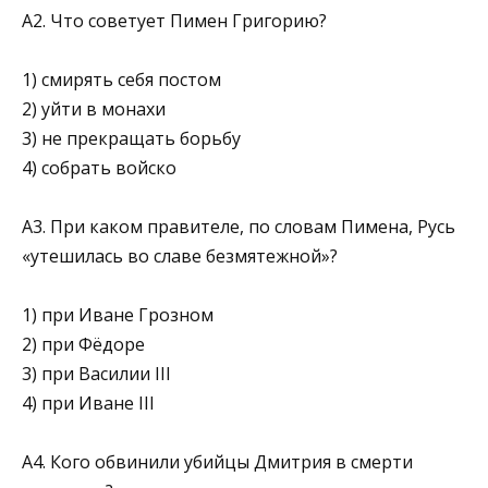
А2. Что советует Пимен Григорию?
1) смирять себя постом
2) уйти в монахи
3) не прекращать борьбу
4) собрать войско
А3. При каком правителе, по словам Пимена, Русь
«уте­шилась во славе безмятежной»?
1) при Иване Грозном
2) при Фёдоре
3) при Василии III
4) при Иване III
А4. Кого обвинили убийцы Дмитрия в смерти