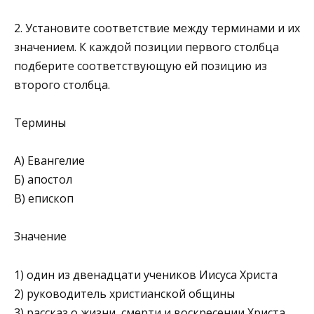
2. Установите соответствие между терминами и их
значени­ем. К каждой позиции первого столбца
подберите соответ­ствующую ей позицию из
второго столбца.
Термины
А) Евангелие
Б) апостол
В) епископ
Значение
1) один из двенадцати учеников Иисуса Христа
2) руководитель христианской об­щины
3) рассказ о жизни, смерти и вос­кресении Христа