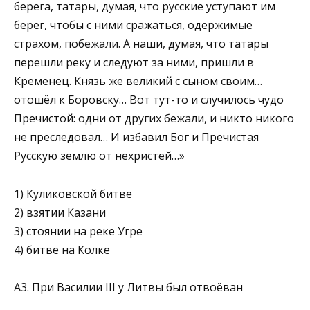
берега, татары, думая, что русские уступают им
берег, чтобы с ними сражаться, одержимые
страхом, побежали. А наши, думая, что татары
перешли реку и следуют за ними, пришли в
Кременец. Князь же великий с сыном своим…
отошёл к Боровску… Вот тут-то и слу­чилось чудо
Пречистой: одни от других бежали, и никто никого
не пре­следовал… И избавил Бог и Пречистая
Русскую землю от нехристей…»
1) Куликовской битве
2) взятии Казани
3) стоянии на реке Угре
4) битве на Колке
А3. При Василии III у Литвы был отвоёван