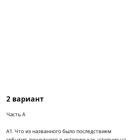
2 вариант
Часть А
А1. Что из названного было последствием
события, вошедшего в ис­торию как «стояние на