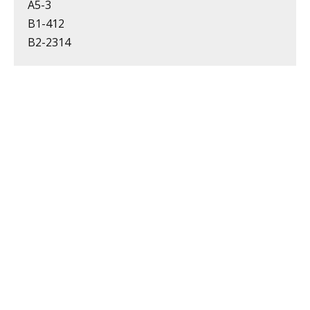
А5-3
В1-412
В2-2314