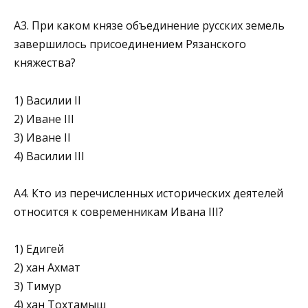
А3. При каком князе объединение русских земель
завершилось при­соединением Рязанского
княжества?
1) Василии II
2) Иване III
3) Иване II
4) Василии III
А4. Кто из перечисленных исторических деятелей
относится к совре­менникам Ивана III?
1) Едигей
2) хан Ахмат
3) Тимур
4) хан Тохтамыш