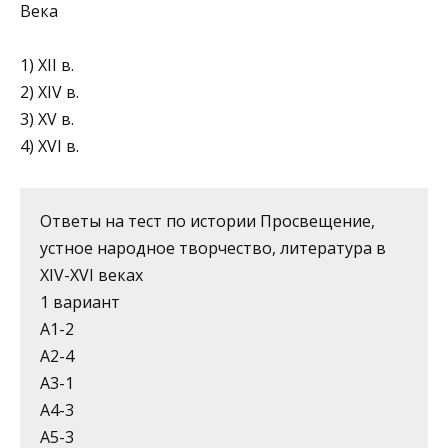
Века
1) XII в.
2) XIV в.
3) XV в.
4) XVI в.
Ответы на тест по истории Просвещение,
устное народное творчество, литература в
XIV-XVI веках
1 вариант
А1-2
А2-4
А3-1
А4-3
А5-3