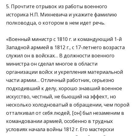
5. Прочтите отрывок из работы военного
историка Н.П. Михневича и укажите фамилию
полководца, о котором в нем идет речь.
«Военный министр с 1810 г. и командующий 1-й
Западной армией в 1812 г., с 17-летнего возраста
служил он в вой­сках… В должности военного
министра он сделал многое в области
организации войск и укрепления материальной
час­ти армии… Отличный работник, серьезно
подходивший к де­лу, хорошо знавший военное
искусство, честный, не бьющий на эффект, но
несколько холодноватый в обращении, чем порой
отталкивал от себя людей, [он] был незаменим в
ко­мандовании армией, особенно в трудных
условиях начала войны 1812 г. Его мастерски