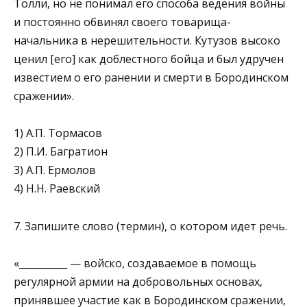
Толли, но не понимал его способа ведения войны
и постоянно обвинял своего товарища-
начальника в нерешительности. Кутузов высоко
ценил [его] как доблестного бойца и был удручен
из­вестием о его ранении и смерти в Бородинском
сражении».
1) А.П. Тормасов
2) П.И. Багратион
3) А.П. Ермолов
4) Н.Н. Раевский
7. Запишите слово (термин), о котором идет речь.
«__________ — войско, создаваемое в помощь
регулярной армии на добровольных основах,
принявшее участие как в Бородинском сражении,