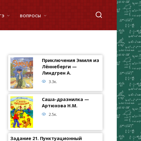
ГЭ
ВОПРОСЫ
Приключения Эмиля из
Лённеберги —
Линдгрен А.
3.3к.
Саша-дразнилка —
Артюхова Н.М.
2.5к.
Задание 21. Пунктуационный