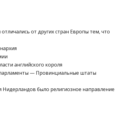
 отличались от других стран Европы тем, что
онархия
мии
власти английского короля
 парламенты — Про­винциальные штаты
ия Нидерландов было религиозное направление