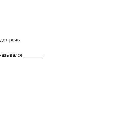
дет речь.
зывался __________.