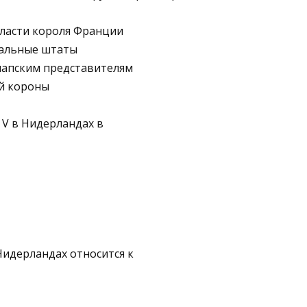
власти короля Франции
ральные штаты
папским предста­вителям
ой короны
 V в Нидерландах в
Нидерландах относится к