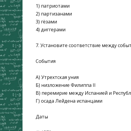
1) патриотами
2) партизанами
3) гёзами
4) диггерами
7. Установите соответствие между собы
События
А) Утрехтская уния
Б) низложение Филиппа II
В) перемирие между Испанией и Респу
Г) осада Лейдена испанцами
Даты