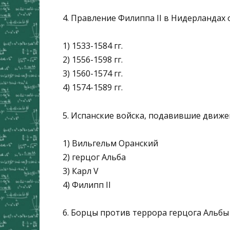
4. Правление Филиппа II в Нидерландах 
1) 1533-1584 гг.
2) 1556-1598 гг.
3) 1560-1574 гг.
4) 1574-1589 гг.
5. Испанские войска, подавившие движе
1) Вильгельм Оранский
2) герцог Альба
3) Карл V
4) Филипп II
6. Борцы против террора герцога Альбы