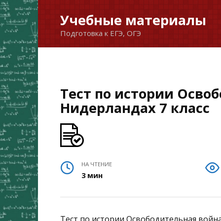
Перейти
Учебные материалы
к
Подготовка к ЕГЭ, ОГЭ
содержанию
Тест по истории Осво
Нидерландах 7 класс
НА ЧТЕНИЕ
3 мин
Тест по истории Освободительная войн