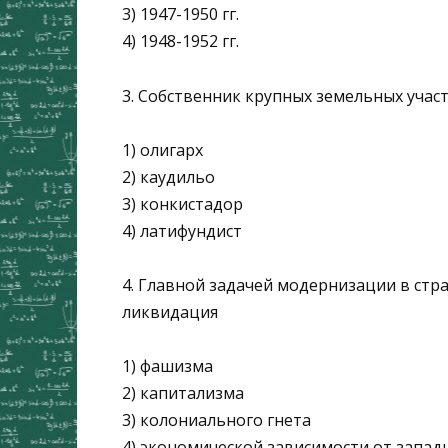
3) 1947-1950 гг.
4) 1948-1952 гг.
3. Собственник крупных земельных участ
1) олигарх
2) каудильо
3) конкистадор
4) латифундист
4. Главной задачей модернизации в стра
ликвидация
1) фашизма
2) капитализма
3) колониального гнета
4) экономической зависимости от запад