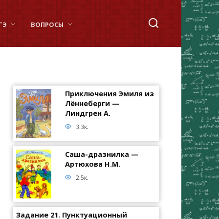
ГЭ
ВОПРОСЫ
Приключения Эмиля из
Лённеберги —
Линдгрен А.
3.3к.
Саша-дразнилка —
Артюхова Н.М.
2.5к.
Задание 21. Пунктуационный