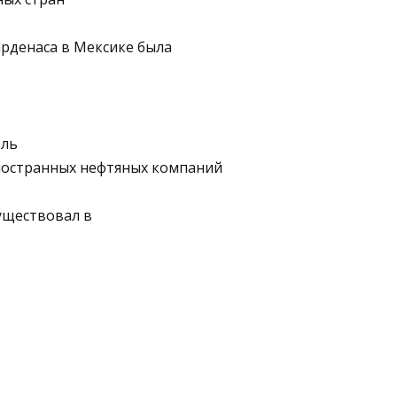
арденаса в Мексике была
ель
ностранных нефтяных компаний
уществовал в