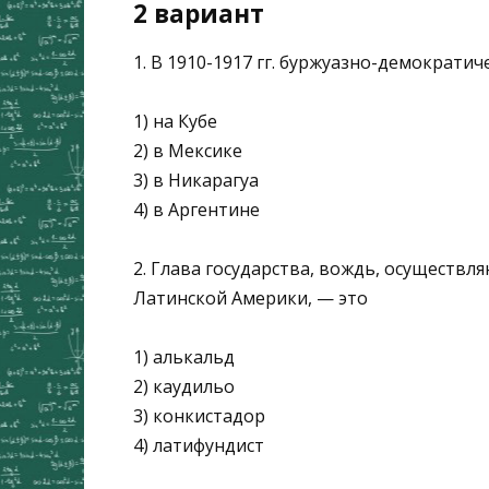
2 вариант
1. В 1910-1917 гг. буржуазно-демократи
1) на Кубе
2) в Мексике
3) в Никарагуа
4) в Аргентине
2. Глава государства, вождь, осуществл
Латинской Америки, — это
1) алькальд
2) каудильо
3) конкистадор
4) латифундист