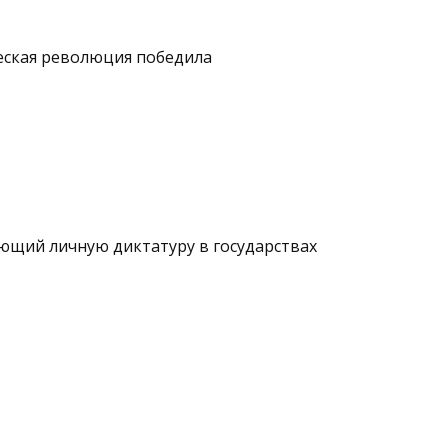
ческая революция побе­дила
яющий личную диктатуру в государствах