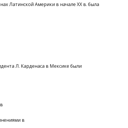
нах Латинской Америки в начале ХХ в. была
дента Л. Карденаса в Мек­сике были
ов
олнениями в