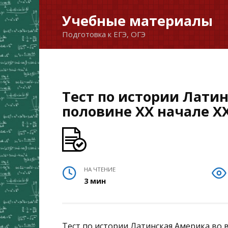
Перейти
Учебные материалы
к
Подготовка к ЕГЭ, ОГЭ
содержанию
Тест по истории Лати
половине XX начале XX
НА ЧТЕНИЕ
3 мин
Тест по истории Латинская Америка во 