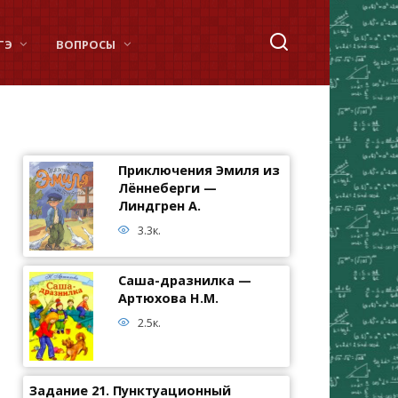
ГЭ
ВОПРОСЫ
Приключения Эмиля из
Лённеберги —
Линдгрен А.
3.3к.
Саша-дразнилка —
Артюхова Н.М.
2.5к.
Задание 21. Пунктуационный