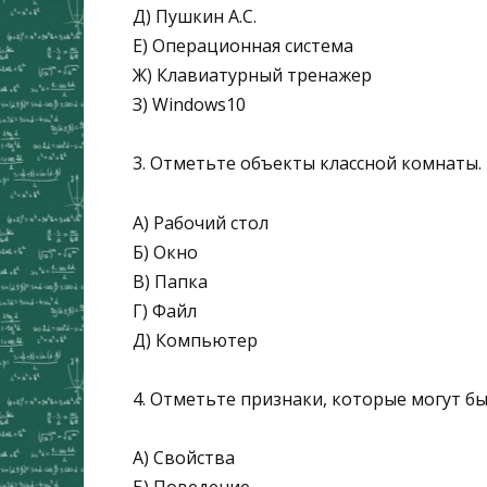
Д) Пушкин А.С.
Е) Операционная система
Ж) Клавиатурный тренажер
З) Windows10
3. Отметьте объекты классной комнаты.
А) Рабочий стол
Б) Окно
В) Папка
Г) Файл
Д) Компьютер
4. Отметьте признаки, которые могут б
А) Свойства
Б) Поведение