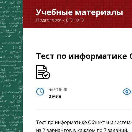
Перейти
Учебные материалы
к
Подготовка к ЕГЭ, ОГЭ
содержанию
Тест по информатике 
НА ЧТЕНИЕ
2 мин
Тест по информатике Объекты и системы 
из 2 вариантов в каждом по 7 заданий.