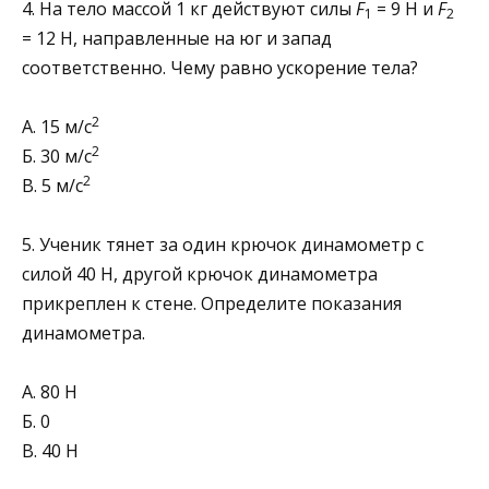
4. На тело массой 1 кг действуют силы
F
= 9 Н и
F
1
2
= 12 Н, направленные на юг и запад
соответственно. Че­му равно ускорение тела?
2
А. 15 м/с
2
Б. 30 м/с
2
В. 5 м/с
5. Ученик тянет за один крючок динамометр с
силой 40 Н, другой крючок динамометра
прикреплен к стене. Определите показания
динамометра.
А. 80 Н
Б. 0
В. 40 Н