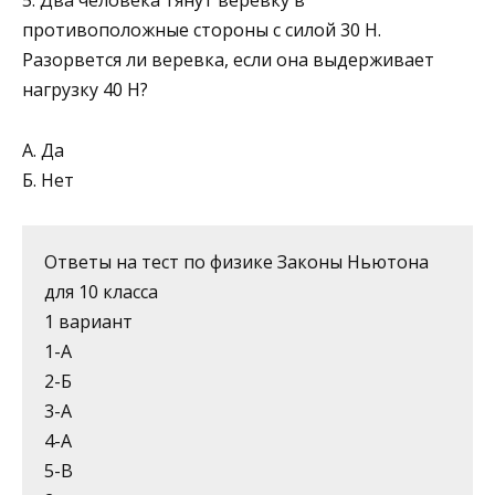
5. Два человека тянут веревку в
противоположные сторо­ны с силой 30 Н.
Разорвется ли веревка, если она выдер­живает
нагрузку 40 Н?
А. Да
Б. Нет
Ответы на тест по физике Законы Ньютона
для 10 класса
1 вариант
1-А
2-Б
3-А
4-А
5-В