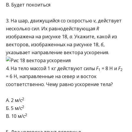
В. Будет покоиться
3. На шар, движущийся со скоростью
v
, действует
несколько сил. Их равнодействующая
R
изображена на ри­сунке 18,
а
. Укажите, какой из
векторов, изображенных на рисунке 18,
б
,
указывает направление вектора ускорения.
4. На тело массой 1 кг действуют силы
F
= 8 Н и
F
1
2
= 6 Н, направленные на север и восток
соответственно. Чему равно ускорение тела?
2
А. 2 м/с
2
Б. 5 м/с
2
В. 10 м/с