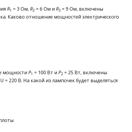
ния
R
= 3 Ом,
R
= 6 Ом и
R
= 9 Ом, включены
1
2
3
ка. Каково отношение мощностей элект­рического
ые мощности
Р
= 100 Вт и
Р
= 25 Вт, включены
1
2
 = 220 В. На какой из лампочек бу­дет выделяться
еплоты