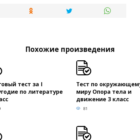
Похожие произведения
овый тест за I
Тест по окружающем
угодие по литературе
миру Опора тела и
асс
движение 3 класс
9
81