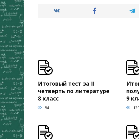
Итоговый тест за II
Итог
четверть по литературе
пол
8 класс
9 кл
84
13