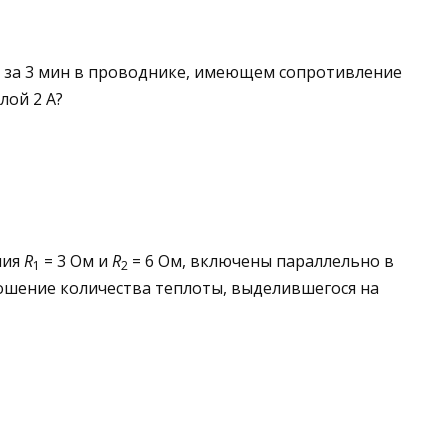
я за 3 мин в про­воднике, имеющем сопротивление
лой 2 А?
ния
R
= 3 Ом и
R
= 6 Ом, включены параллельно в
1
2
ношение количества теплоты, выделившегося на