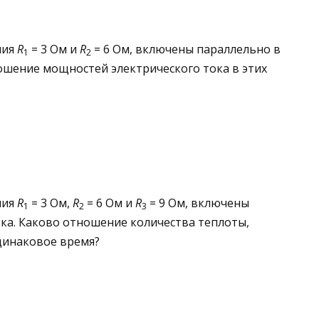
ния
R
= 3 Ом и
R
= 6 Ом, включены параллельно в
1
2
ошение мощностей электрического то­ка в этих
ния
R
= 3 Ом,
R
= 6 Ом и
R
= 9 Ом, включены
1
2
3
ка. Каково отношение количества теплоты,
динаковое время?