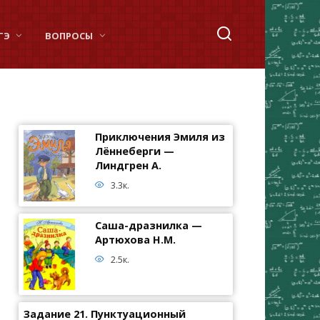
ГЭ
ВОПРОСЫ
Приключения Эмиля из
Лённеберги —
Линдгрен А.
3.3к.
Саша-дразнилка —
Артюхова Н.М.
2.5к.
Задание 21. Пунктуационный