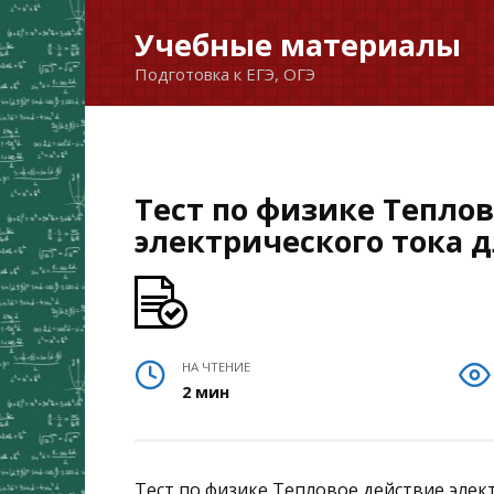
Перейти
Учебные материалы
к
Подготовка к ЕГЭ, ОГЭ
содержанию
Тест по физике Тепло
электрического тока д
НА ЧТЕНИЕ
2 мин
Тест по физике Тепловое действие элек