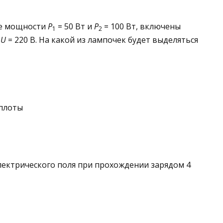
ые мощности
Р
= 50 Вт и
Р
= 100 Вт, включены
1
2
м
U
= 220 В. На какой из лампочек бу­дет выделяться
еплоты
электрического поля при прохождении зарядом 4