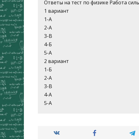
Ответы на тест по физике Работа силы
1 вариант
1-А
2-А
3-В
4-Б
5-А
2 вариант
1-Б
2-А
3-В
4-А
5-А