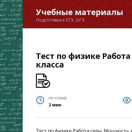
Перейти
Учебные материалы
к
Подготовка к ЕГЭ, ОГЭ
содержанию
Тест по физике Работа
класса
НА ЧТЕНИЕ
2 мин
Тест по физике Работа силы. Мощность дл