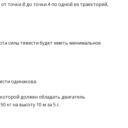
ы от точки
В
до точки
А
по одной из траек­торий,
­та силы тяжести будет иметь минималь­ное
жести одинакова.
которой должен обладать двигатель
0 кг на высоту 10 м за 5 с.