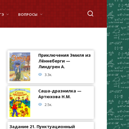
ГЭ
ВОПРОСЫ
Приключения Эмиля из
Лённеберги —
Линдгрен А.
3.3к.
Саша-дразнилка —
Артюхова Н.М.
2.5к.
Задание 21. Пунктуационный