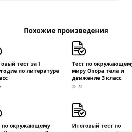
Похожие произведения
овый тест за I
Тест по окружающем
угодие по литературе
миру Опора тела и
асс
движение 3 класс
9
81
т по окружающему
Итоговый тест по