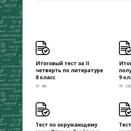
Итоговый тест за II
Итог
четверть по литературе
пол
8 класс
9 кл
84
13
Тест по окружающему
Тес