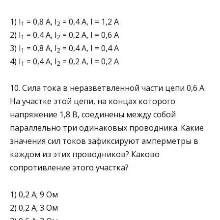
1) I
= 0,8 A, I
= 0,4 A, I = 1,2 A
1
2
2) I
= 0,4 A, I
= 0,2 A, I = 0,6 A
1
2
3) I
= 0,8 A, I
= 0,4 A, I = 0,4 A
1
2
4) I
= 0,4 A, I
= 0,2 A, I = 0,2 A
1
2
10. Сила тока в неразветвленной части цепи 0,6 А.
На участке этой цепи, на концах которого
напряжение 1,8 В, соедине­ны между собой
параллельно три одинаковых проводни­ка. Какие
значения сил токов зафиксируют амперметры в
каждом из этих проводников? Каково
сопротивление этого участка?
1) 0,2 А; 9 Ом
2) 0,2 А; 3 Ом