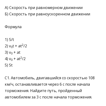
А) Скорость при равномерном движении
Б) Скорость при равноускоренном движении
Формула
1) S/t
2
2) v
t + at
/2
0
3) v
+ at
0
2
4) v
+ at
/2
0
5) St
C1. Автомобиль, двигавшийся со скоростью 108
км/ч, останавливается через 6 с после начала
торможения. Найдите путь, пройденный
автомобилем за 3 с после начала торможения.