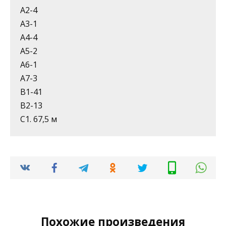
А2-4
А3-1
А4-4
А5-2
А6-1
А7-3
В1-41
В2-13
С1. 67,5 м
Похожие произведения