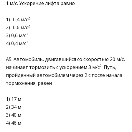
1 м/с. Ускорение лифта равно
2
1) -0,4 м/с
2
2) -0,6 м/с
2
3) 0,6 м/с
2
4) 0,4 м/с
А5. Автомобиль, двигавшийся со скоростью 20 м/с,
2
начи­нает тормозить с ускорением 3 м/с
. Путь,
пройден­ный автомобилем через 2 с после начала
торможения, равен
1) 17 м
2) 34 м
3) 40 м
4) 46 м