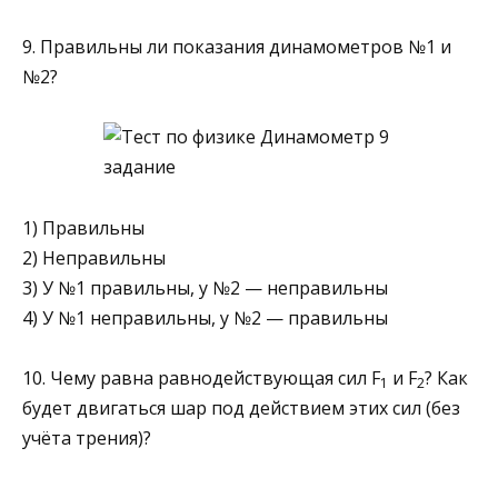
9. Правильны ли показания динамометров №1 и
№2?
1) Правильны
2) Неправильны
3) У №1 правильны, у №2 — неправильны
4) У №1 неправильны, у №2 — правильны
10. Чему равна равнодействующая сил F
и F
? Как
1
2
будет двигаться шар под дей­ствием этих сил (без
учёта трения)?