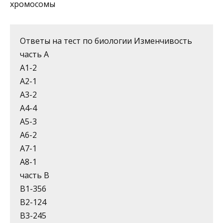
хро­мосомы
Ответы на тест по биологии Изменчивость
часть А
А1-2
А2-1
А3-2
А4-4
А5-3
А6-2
А7-1
А8-1
часть В
В1-356
В2-124
В3-245