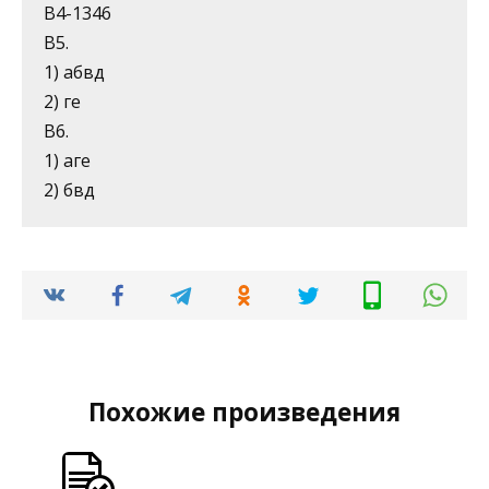
В4-1346
В5.
1) абвд
2) ге
В6.
1) аге
2) бвд
Похожие произведения