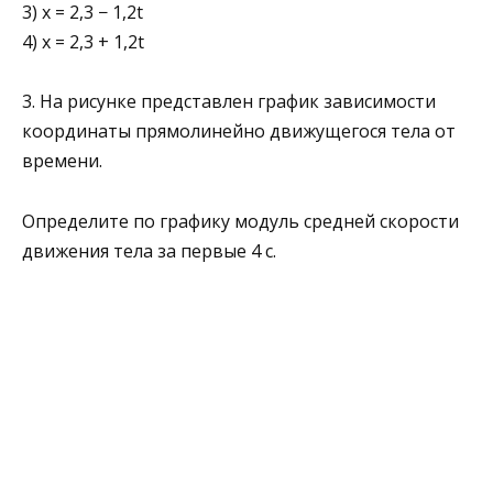
3) х = 2,3 − 1,2t
4) х = 2,3 + 1,2t
3. На рисунке представлен график зависимости
коор­динаты прямолинейно движущегося тела от
вре­мени.
Определите по графику модуль средней скорости
движения тела за первые 4 с.