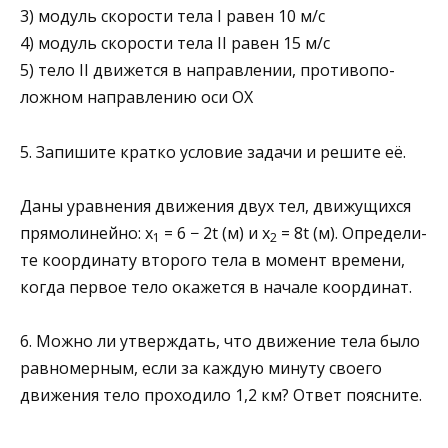
3) модуль скорости тела I равен 10 м/с
4) модуль скорости тела II равен 15 м/с
5) тело II движется в направлении, противопо­
ложном направлению оси ОХ
5. Запишите кратко условие задачи и решите её.
Даны уравнения движения двух тел, движущихся
прямолинейно: х
= 6 − 2t (м) и х
= 8t (м). Определи­
1
2
те координату второго тела в момент времени,
когда первое тело окажется в начале координат.
6. Можно ли утверждать, что движение тела было
равномерным, если за каждую минуту своего
движения тело проходило 1,2 км? Ответ поясните.