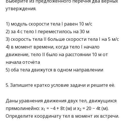
Выберите из предложенного перечня два верных
ут­верждения.
1) модуль скорости тела I равен 10 м/с
2) за 4 с тело I переместилось на 30 м
3) скорость тела II больше скорости тела I на 5 м/с
4) в момент времени, когда тело I начало
движение, тело II было на расстоянии 10 м от
начала от­счёта
5) оба тела движутся в одном направлении
5. Запишите кратко условие задачи и решите её.
Даны уравнения движения двух тел, движущихся
прямолинейно: х
= −4 + 8t (м) и х
= 20 − 4t (м).
1
2
Определите координату тел в момент их встречи.