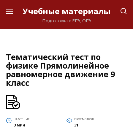
Перейти
Учебные материалы
к
содержанию
Подготовка к ЕГЭ, ОГЭ
Тематический тест по
физике Прямолинейное
равномерное движение 9
класс
НА ЧТЕНИЕ
ПРОСМОТРОВ
3 мин
31