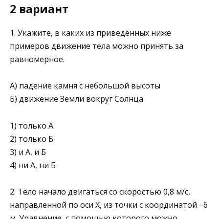
2 вариант
1. Укажите, в каких из приведённых ниже
примеров движение тела можно принять за
равномерное.
А) падение камня с небольшой высоты
Б) движение Земли вокруг Солнца
1) только А
2) только Б
3) и А, и Б
4) ни А, ни Б
2. Тело начало двигаться со скоростью 0,8 м/с,
направленной по оси Х, из точки с координатой −6
м. Урав­нение, с помощью которого можно