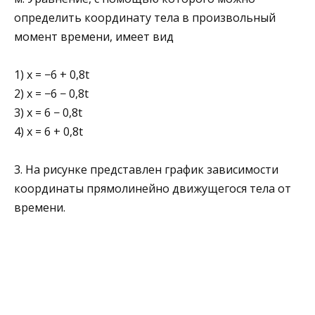
определить коор­динату тела в произвольный
момент времени, имеет вид
1) х = −6 + 0,8t
2) х = −6 − 0,8t
3) х = 6 − 0,8t
4) х = 6 + 0,8t
3. На рисунке представлен график зависимости
коор­динаты прямолинейно движущегося тела от
времени.