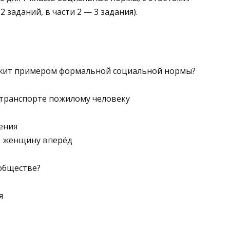
2 заданий, в части 2 — 3 задания).
лужит примером формальной социальной нормы?
в транспорте пожилому человеку
ения
ь женщину вперёд
обществе?
я