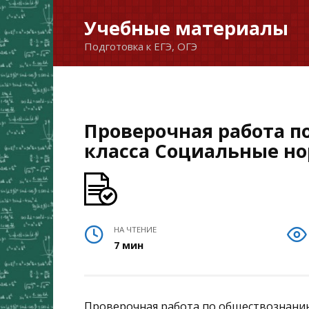
Перейти
Учебные материалы
к
Подготовка к ЕГЭ, ОГЭ
содержанию
Проверочная работа п
класса Социальные н
НА ЧТЕНИЕ
7 мин
Проверочная работа по обществознанию 