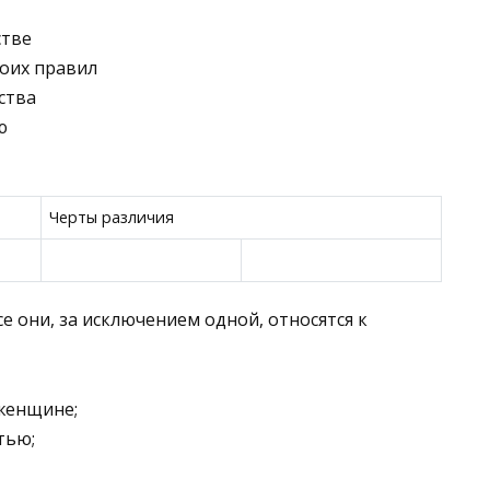
стве
воих правил
ства
ю
Черты различия
се они, за исключением одной, относятся к
 женщине;
тью;