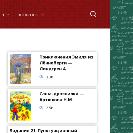
ГЭ
ВОПРОСЫ
Приключения Эмиля из
Лённеберги —
Линдгрен А.
3.3к.
Саша-дразнилка —
Артюхова Н.М.
2.5к.
Задание 21. Пунктуационный