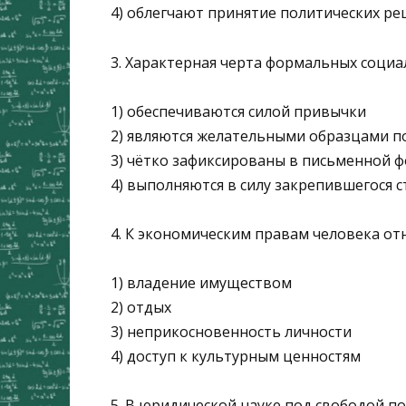
4) облегчают принятие политических р
3. Характерная черта формальных социа
1) обеспечиваются силой привычки
2) являются желательными образцами п
3) чётко зафиксированы в письменной 
4) выполняются в силу закрепившегося 
4. К экономическим правам человека от
1) владение имуществом
2) отдых
3) неприкосновенность личности
4) доступ к культурным ценностям
5. В юридической науке под свободой 