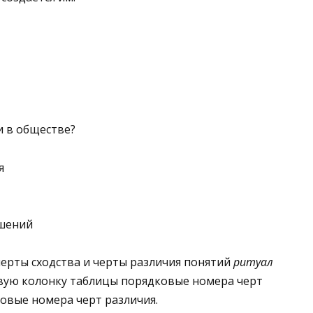
 в обществе?
я
ешений
ерты сходства и черты различия понятий
ритуал
рвую колонку таблицы порядковые номера черт
ковые номера черт различия.