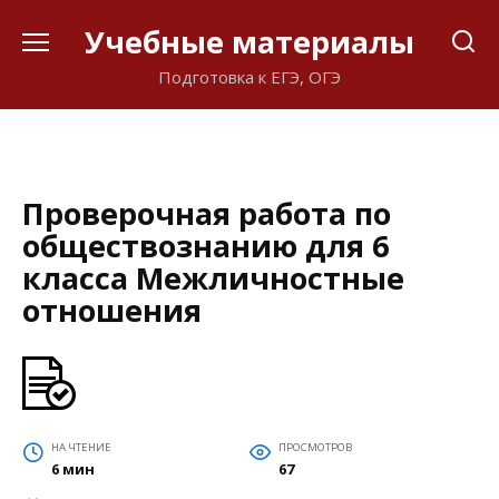
Перейти
Учебные материалы
к
содержанию
Подготовка к ЕГЭ, ОГЭ
Проверочная работа по
обществознанию для 6
класса Межличностные
отношения
НА ЧТЕНИЕ
ПРОСМОТРОВ
6 мин
67