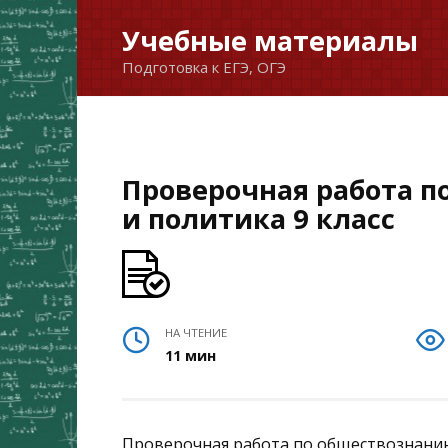
Перейти
Учебные материалы
к
Подготовка к ЕГЭ, ОГЭ
содержанию
Проверочная работа п
и политика 9 класс
НА ЧТЕНИЕ
11 мин
Проверочная работа по обществознани