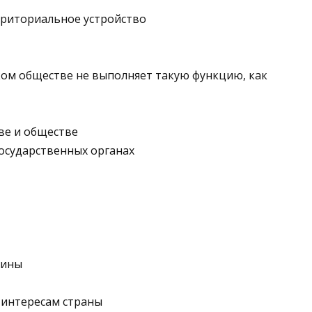
рриториальное устройство
ком обществе не выполняет такую функцию, как
тве и обществе
государственных органах
дины
 интересам страны