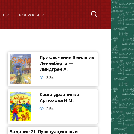
ГЭ
ВОПРОСЫ
Приключения Эмиля из
Лённеберги —
Линдгрен А.
3.3к.
Саша-дразнилка —
Артюхова Н.М.
2.5к.
Задание 21. Пунктуационный