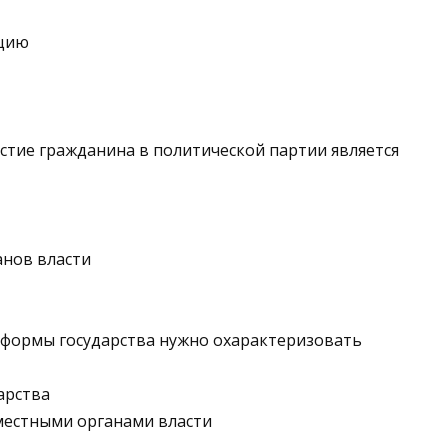
ацию
астие гражданина в политической партии является
анов власти
я формы государства нужно охарактеризовать
арства
местными органами власти