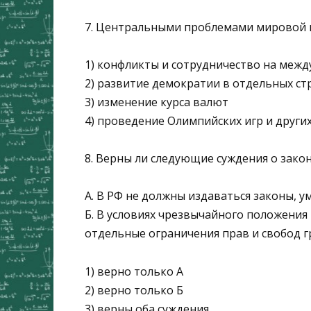
7. Центральными проблемами мировой п
1) конфликты и сотрудничество на меж
2) развитие демократии в отдельных ст
3) изменение курса валют
4) проведение Олимпийских игр и друг
8. Верны ли следующие суждения о зако
А. В РФ не должны издаваться законы, 
Б. В условиях чрезвычайного положения 
отдельные ограничения прав и свобод г
1) верно только А
2) верно только Б
3) верны оба суждения