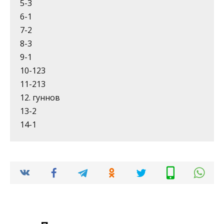
5-3
6-1
7-2
8-3
9-1
10-123
11-213
12. гуннов
13-2
14-1