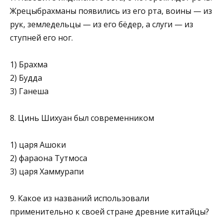
Жрецы­брахманы появились из его рта, воины — из
рук, земле­дельцы — из его бёдер, а слуги — из
ступней его ног.
1) Брахма
2) Будда
3) Ганеша
8. Цинь Шихуан был современником
1) царя Ашоки
2) фараона Тутмоса
3) царя Хаммурапи
9. Какое из названий использовали
применительно к своей стране древние китайцы?