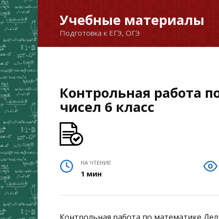
Перейти
Учебные материалы
к
Подготовка к ЕГЭ, ОГЭ
содержанию
Контрольная работа п
чисел 6 класс
НА ЧТЕНИЕ
1 мин
Контрольная работа по математике Делим