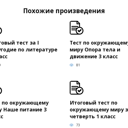
Похожие произведения
овый тест за I
Тест по окружающем
угодие по литературе
миру Опора тела и
асс
движение 3 класс
9
81
т по окружающему
Итоговый тест по
у Наше питание 3
окружающему миру з
сс
четверть 1 класс
73