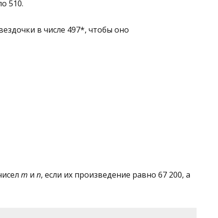
о 510.
вездочки в числе 497*, чтобы оно
чисел
m
и
n
, если их произведение равно 67 200, а