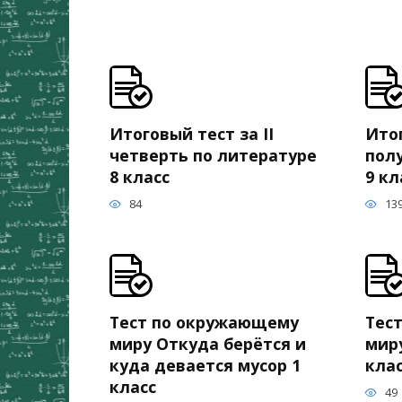
Итоговый тест за II
Итог
четверть по литературе
пол
8 класс
9 кл
84
13
Тест по окружающему
Тес
миру Откуда берётся и
мир
куда девается мусор 1
кла
класс
49