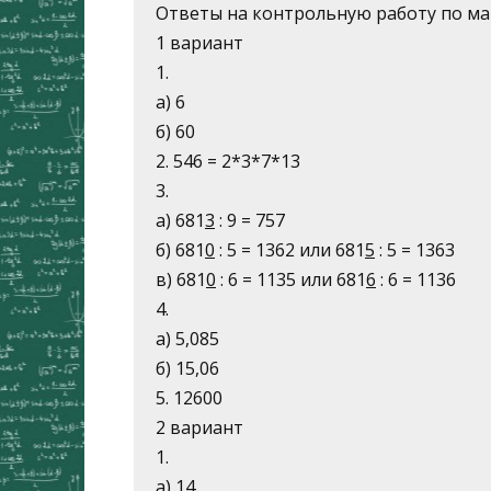
Ответы на контрольную работу по ма
1 вариант
1.
а) 6
б) 60
2. 546 = 2*3*7*13
3.
а) 681
3
: 9 = 757
б) 681
0
: 5 = 1362 или 681
5
: 5 = 1363
в) 681
0
: 6 = 1135 или 681
6
: 6 = 1136
4.
а) 5,085
б) 15,06
5. 12600
2 вариант
1.
а) 14