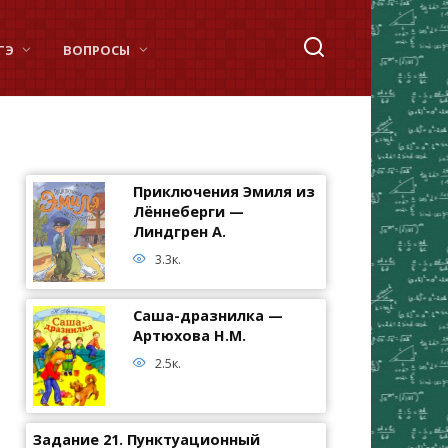
ГЭ
ВОПРОСЫ
Приключения Эмиля из
Лённеберги —
Линдгрен А.
3.3к.
Саша-дразнилка —
Артюхова Н.М.
2.5к.
Задание 21. Пунктуационный