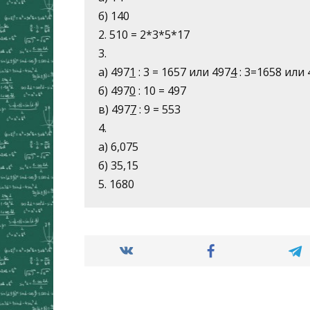
б) 140
2. 510 = 2*3*5*17
3.
а) 497
1
: 3 = 1657 или 497
4
: 3=1658 или 
б) 497
0
: 10 = 497
в) 497
7
: 9 = 553
4.
а) 6,075
б) 35,15
5. 1680