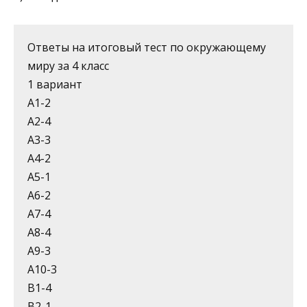
Ответы на итоговый тест по окружающему
миру за 4 класс
1 вариант
А1-2
А2-4
А3-3
А4-2
А5-1
А6-2
А7-4
А8-4
А9-3
А10-3
В1-4
В2-1