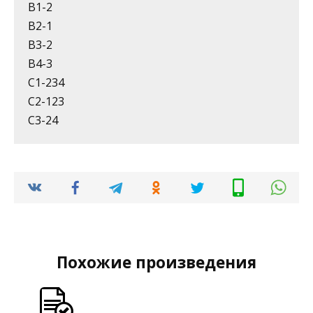
В1-2
В2-1
В3-2
В4-3
С1-234
С2-123
С3-24
Похожие произведения