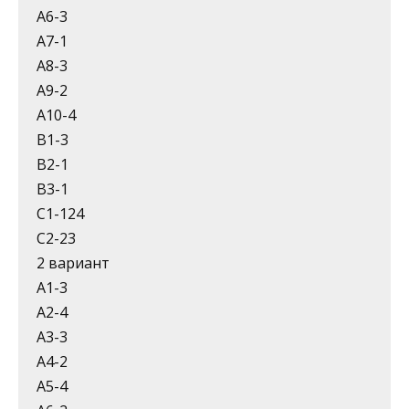
А6-3
А7-1
А8-3
А9-2
А10-4
В1-3
В2-1
В3-1
С1-124
С2-23
2 вариант
А1-3
А2-4
А3-3
А4-2
А5-4