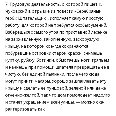
7. Трудовую деятельность, о которой пишет К.
Чуков­ский в отрывке из повести «Серебряный
герб»: Шпатель­щик… исполняет самую простую
работу, для которой не требуется особых умений.
Взберешься с самого утра по приставной лесенке
на заржавленную, закопченную, заскорузлую
крышу, на которой кое-где сохраняются
побуревшие островки старой краски, снимешь
куртку, рубаху, ботинки, обмотаешь ноги тряпьем
и начнешь при помощи шпателя превращать ее в
чистую, без единой пылинки, после чего сюда
могут прийти маляры, хорошо зашпаклевать эту
крышу и сделать ее пунцовой, зеле­ной или даже
огненно-желтой, так что дом помолодеет надолго
и станет украшением всей улицы, — можно оха­
рактеризовать как: