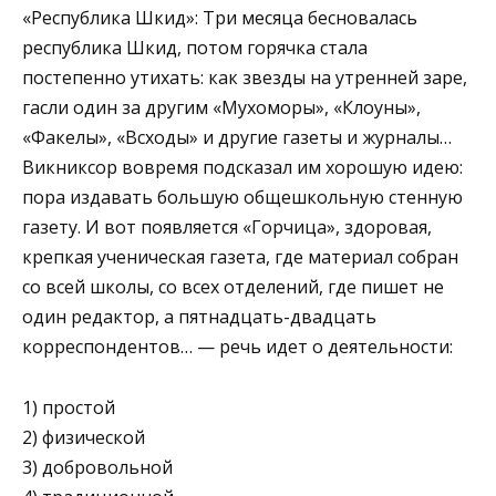
«Республика Шкид»: Три месяца бесновалась
республика Шкид, по­том горячка стала
постепенно утихать: как звезды на ут­ренней заре,
гасли один за другим «Мухоморы», «Клоу­ны»,
«Факелы», «Всходы» и другие газеты и журналы…
Викниксор вовремя подсказал им хорошую идею:
пора издавать большую общешкольную стенную
газету. И вот появляется «Горчица», здоровая,
крепкая ученическая газета, где материал собран
со всей школы, со всех от­делений, где пишет не
один редактор, а пятнадцать-два­дцать
корреспондентов… — речь идет о деятельности:
1) простой
2) физической
3) добровольной