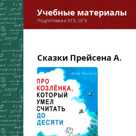
Перейти
Учебные материалы
к
Подготовка к ЕГЭ, ОГЭ
содержанию
Сказки Прейсена А.