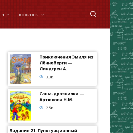
ГЭ
ВОПРОСЫ
Приключения Эмиля из
Лённеберги —
Линдгрен А.
3.3к.
Саша-дразнилка —
Артюхова Н.М.
2.5к.
Задание 21. Пунктуационный