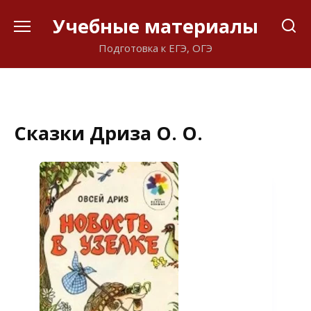
Перейти
Учебные материалы
к
содержанию
Подготовка к ЕГЭ, ОГЭ
Сказки Дриза О. О.