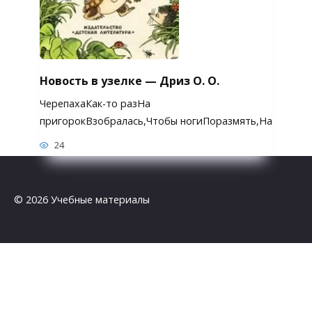
Новость в узелке — Дриз О. О.
ЧерепахаКак-то разНа
пригорокВзобралась,Чтобы ногиПоразмять,На
24
© 2026 Учебные материалы