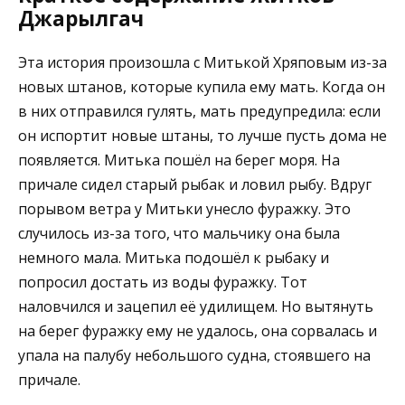
Джарылгач
Эта история произошла с Митькой Хряповым из-за
новых штанов, которые купила ему мать. Когда он
в них отправился гулять, мать предупредила: если
он испортит новые штаны, то лучше пусть дома не
появляется. Митька пошёл на берег моря. На
причале сидел старый рыбак и ловил рыбу. Вдруг
порывом ветра у Митьки унесло фуражку. Это
случилось из-за того, что мальчику она была
немного мала. Митька подошёл к рыбаку и
попросил достать из воды фуражку. Тот
наловчился и зацепил её удилищем. Но вытянуть
на берег фуражку ему не удалось, она сорвалась и
упала на палубу небольшого судна, стоявшего на
причале.