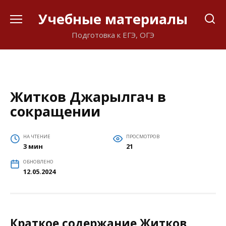
Перейти
Учебные материалы
к
содержанию
Подготовка к ЕГЭ, ОГЭ
Житков Джарылгач в
сокращении
НА ЧТЕНИЕ
ПРОСМОТРОВ
3 мин
21
ОБНОВЛЕНО
12.05.2024
Краткое содержание Житков