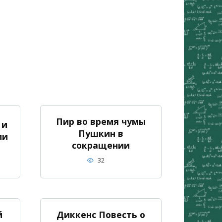
Пир во время чумы
 и
Пушкин в
ии
сокращении
32
й
Диккенс Повесть о