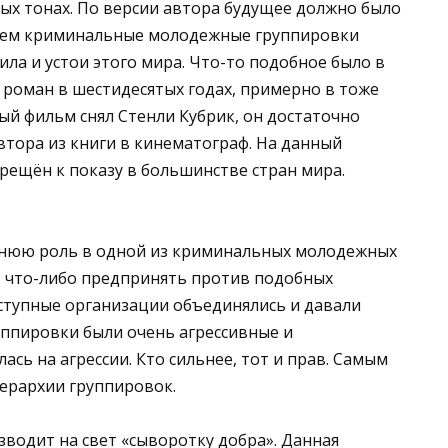
ых тонах. По версии автора будущее должно было
ущем криминальные молодежные группировки
ла и устои этого мира. Что-то подобное было в
й роман в шестидесятых годах, примерно в тоже
ый фильм снял Стенли Кубрик, он достаточно
тора из книги в кинематограф. На данный
рещён к показу в большинстве стран мира.
днюю роль в одной из криминальных молодежных
и, что-либо предпринять против подобных
реступные организации объединялись и давали
уппировки были очень агрессивные и
ась на агрессии. Кто сильнее, тот и прав. Самым
иерархии группировок.
зводит на свет «сыворотку добра». Данная