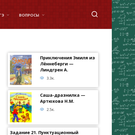
ГЭ
ВОПРОСЫ
Приключения Эмиля из
Лённеберги —
Линдгрен А.
3.3к.
Саша-дразнилка —
Артюхова Н.М.
2.5к.
Задание 21. Пунктуационный