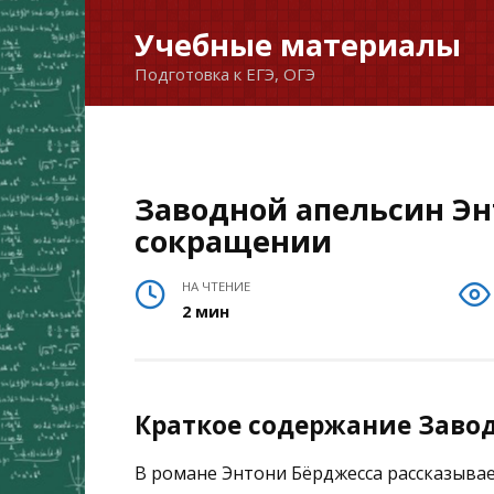
Перейти
Учебные материалы
к
Подготовка к ЕГЭ, ОГЭ
содержанию
Заводной апельсин Эн
сокращении
НА ЧТЕНИЕ
2 мин
Краткое содержание Заво
В романе Энтони Бёрджесса рассказывае