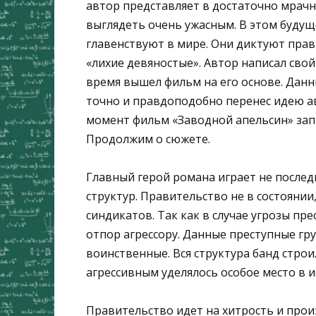
автор представляет в достаточно мрачн
выглядеть очень ужасным. В этом буд
главенствуют в мире. Они диктуют прави
«лихие девяностые». Автор написал сво
время вышел фильм на его основе. Данн
точно и правдоподобно перенес идею ав
момент фильм «Заводной апельсин» зап
Продолжим о сюжете.
Главный герой романа играет не после
структур. Правительство не в состояни
синдикатов. Так как в случае угрозы п
отпор агрессору. Данные преступные гр
воинственные. Вся структура банд строил
агрессивным уделялось особое место в 
Правительство идет на хитрость и прои