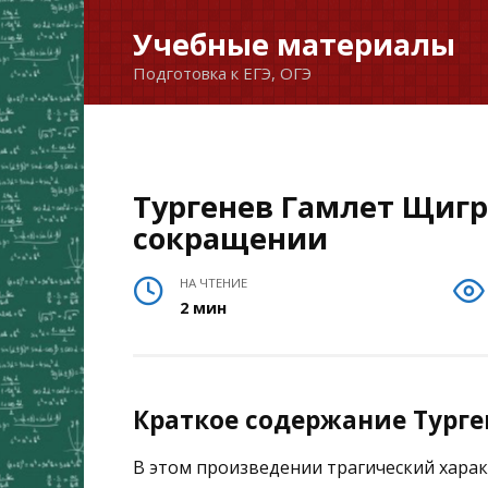
Перейти
Учебные материалы
к
Подготовка к ЕГЭ, ОГЭ
содержанию
Тургенев Гамлет Щигр
сокращении
НА ЧТЕНИЕ
2 мин
Краткое содержание Турге
В этом произведении трагический харак