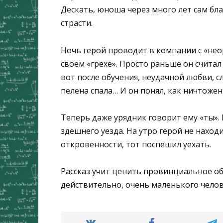
Дескать, юноша через много лет сам бла
страсти.
Ночь герой проводит в компании с «нео
своём «грехе». Просто раньше он считал
вот после обучения, неудачной любви, с
пелена спала… И он понял, как ничтожен.
Теперь даже урядник говорит ему «ты».
здешнего уезда. На утро герой не наход
откровенности, тот поспешил уехать.
Рассказ учит ценить провинциальное общ
действительно, очень маленького челов