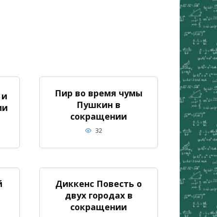
Пир во время чумы
 и
Пушкин в
ии
сокращении
32
й
Диккенс Повесть о
двух городах в
сокращении