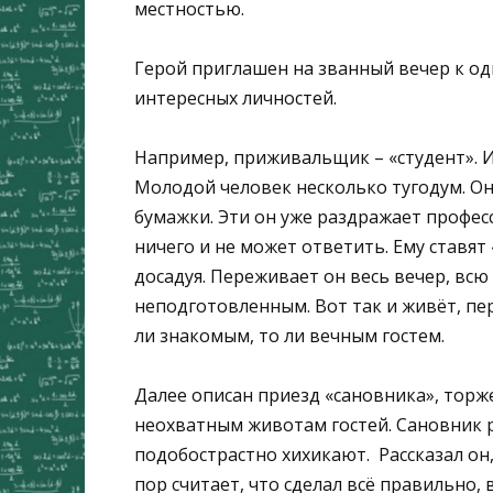
местностью.
Герой приглашен на званный вечер к од
интересных личностей.
Например, приживальщик – «студент». Ин
Молодой человек несколько тугодум. Он
бумажки. Эти он уже раздражает профес
ничего и не может ответить. Ему ставят «
досадуя. Переживает он весь вечер, всю
неподготовленным. Вот так и живёт, пе
ли знакомым, то ли вечным гостем.
Далее описан приезд «сановника», торж
неохватным животам гостей. Сановник р
подобострастно хихикают. Рассказал он
пор считает, что сделал всё правильно,