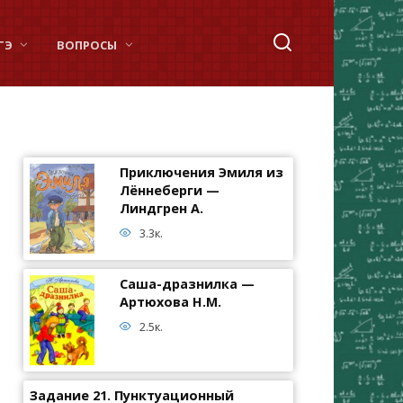
ГЭ
ВОПРОСЫ
Приключения Эмиля из
Лённеберги —
Линдгрен А.
3.3к.
Саша-дразнилка —
Артюхова Н.М.
2.5к.
Задание 21. Пунктуационный