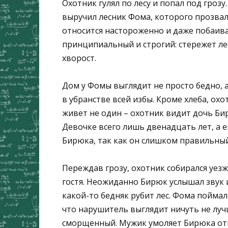
Охотник гулял по лесу и попал под грозу.
выручил лесник Фома, которого прозва
относится настороженно и даже побаива
принципиальный и строгий: стережет ле
хворост.
Дом у Фомы выглядит не просто бедно, 
в убранстве всей избы. Кроме хлеба, ох
живет не один – охотник видит дочь Б
Девочке всего лишь двенадцать лет, а е
Бирюка, так как он слишком правильный
Переждав грозу, охотник собирался уез
гостя. Неожиданно Бирюк услышал звук и
какой-то бедняк рубит лес. Фома поймал
что нарушитель выглядит ничуть не луч
сморщенный. Мужик умоляет Бирюка отпу