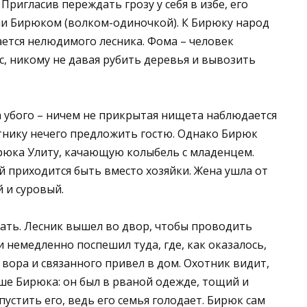
 Пригласив переждать грозу у себя в избе, его
ли Бирюком (волком-одиночкой). К Бирюку народ
ется нелюдимого лесника. Фома – человек
с, никому не давая рубить деревья и вывозить
а убого – ничем не прикрытая нищета наблюдается
отнику нечего предложить гостю. Однако Бирюк
ирюка Улиту, качающую колыбель с младенцем.
й приходится быть вместо хозяйки. Жена ушла от
 и суровый.
жать. Лесник вышел во двор, чтобы проводить
 немедленно поспешил туда, где, как оказалось,
 вора и связанного привел в дом. Охотник видит,
ше Бирюка: он был в рваной одежде, тощий и
стить его, ведь его семья голодает. Бирюк сам