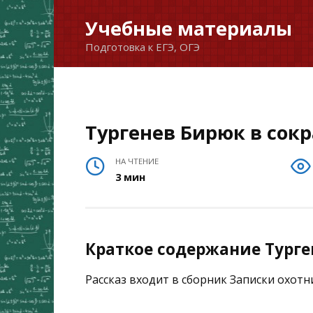
Перейти
Учебные материалы
к
Подготовка к ЕГЭ, ОГЭ
содержанию
Тургенев Бирюк в сок
НА ЧТЕНИЕ
3 мин
Краткое содержание Тург
Рассказ входит в сборник Записки охотн