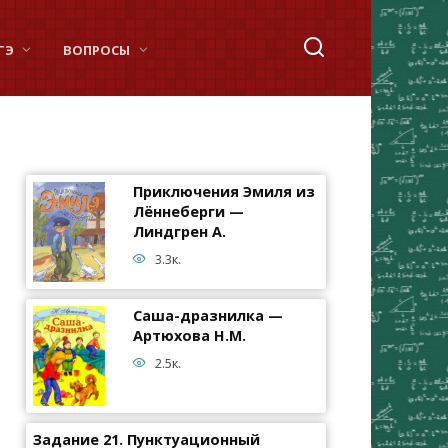
ГЭ
ВОПРОСЫ
Приключения Эмиля из
Лённеберги —
Линдгрен А.
3.3к.
Саша-дразнилка —
Артюхова Н.М.
2.5к.
Задание 21. Пунктуационный