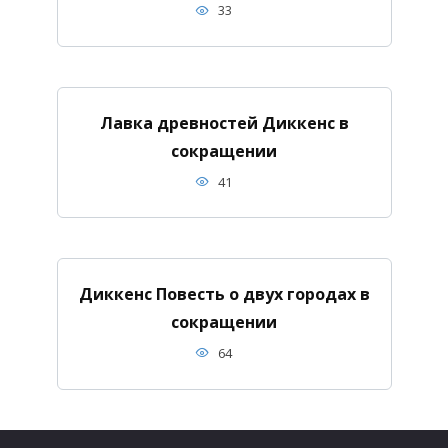
33
Лавка древностей Диккенс в
сокращении
41
Диккенс Повесть о двух городах в
сокращении
64