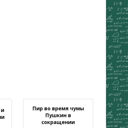
Пир во время чумы
 и
Пушкин в
ии
сокращении