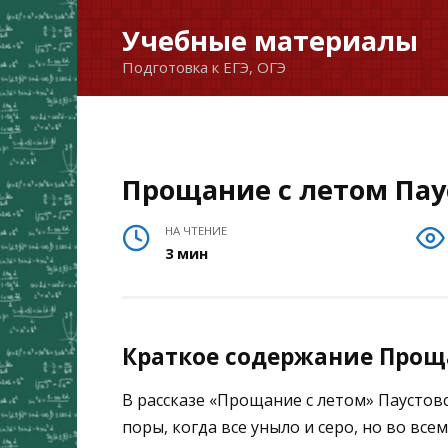
Перейти
Учебные материалы
к
Подготовка к ЕГЭ, ОГЭ
содержанию
Прощание с летом Пау
НА ЧТЕНИЕ
3 мин
Краткое содержание Прощ
В рассказе «Прощание с летом» Паустов
поры, когда все уныло и серо, но во вс