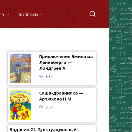
ГЭ
ВОПРОСЫ
Приключения Эмиля из
Лённеберги —
Линдгрен А.
3.3к.
Саша-дразнилка —
Артюхова Н.М.
2.5к.
Задание 21. Пунктуационный