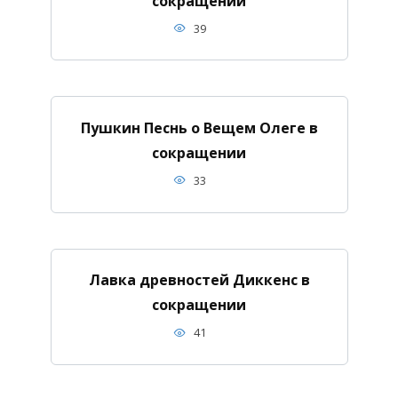
сокращении
39
Пушкин Песнь о Вещем Олеге в
сокращении
33
Лавка древностей Диккенс в
сокращении
41