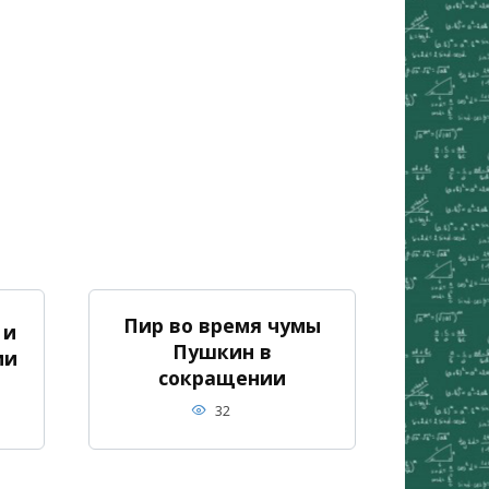
Пир во время чумы
 и
Пушкин в
ии
сокращении
32