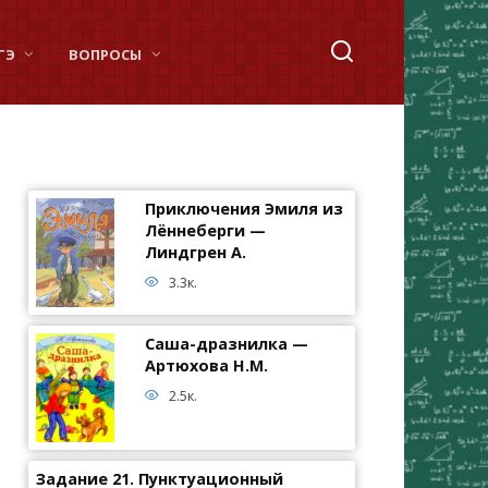
ГЭ
ВОПРОСЫ
Приключения Эмиля из
Лённеберги —
Линдгрен А.
3.3к.
Саша-дразнилка —
Артюхова Н.М.
2.5к.
Задание 21. Пунктуационный