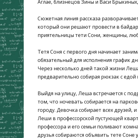
Аглае, близнецов Зины и Васи Брыкиных
Сюжетная линия рассказа разворачивает
который они решают провести в байдар
приятельницы тети Сони, женщины, люб
Тетя Соня с первого дня начинает зани
обязательный для исполнения график дн
Через несколько дней такой жизни Леша
предварительно собирая рюкзак с едой 
Выйдя на улицу, Леша встречается с под
том, что ночевать собирается на парков
городу. Девочка собирает всех друзей,
Леши в профессорской пустующей кварт
профессора и его семьи поливают комна
друзья собираются объявить тете Соне