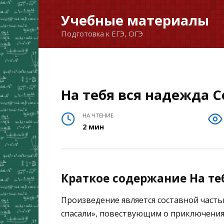
Перейти
Учебные материалы
к
Подготовка к ЕГЭ, ОГЭ
содержанию
На тебя вся надежда 
НА ЧТЕНИЕ
2 мин
Краткое содержание На те
Произведение является составной часть
спасали», повествующим о приключения