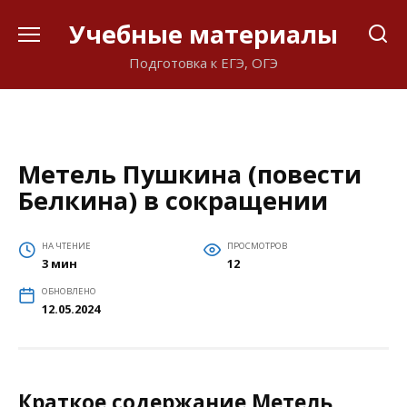
Перейти
Учебные материалы
к
содержанию
Подготовка к ЕГЭ, ОГЭ
Метель Пушкина (повести
Белкина) в сокращении
НА ЧТЕНИЕ
ПРОСМОТРОВ
3 мин
12
ОБНОВЛЕНО
12.05.2024
Краткое содержание Метель