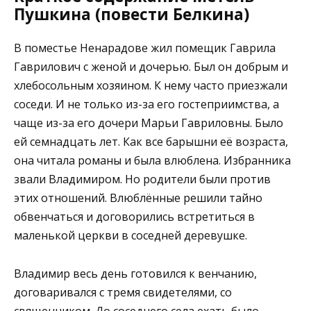
Пушкина (повести Белкина)
В поместье Ненарадове жил помещик Гаврила
Гаврилович с женой и дочерью. Был он добрым и
хлебосольным хозяином. К нему часто приезжали
соседи. И не только из-за его гостеприимства, а
чаще из-за его дочери Марьи Гавриловны. Было
ей семнадцать лет. Как все барышни её возраста,
она читала романы и была влюблена. Избранника
звали Владимиром. Но родители были против
этих отношений. Влюблённые решили тайно
обвенчаться и договорились встретиться в
маленькой церкви в соседней деревушке.
Владимир весь день готовился к венчанию,
договаривался с тремя свидетелями, со
священником. До соседнего села ехать было