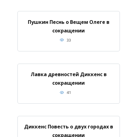
Пушкин Песнь о Вещем Олеге в
сокращении
33
Лавка древностей Диккенс в
сокращении
41
Диккенс Повесть о двух городах в
сокращении