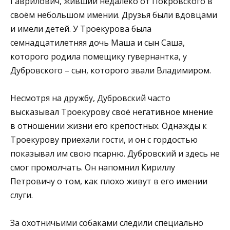
Гаврилович, живший недалеко от Покровского в
своём небольшом имении. Друзья были вдовцами
и имели детей. У Троекурова была
семнадцатилетняя дочь Маша и сын Саша,
которого родила помещику гувернантка, у
Дубровского – сын, которого звали Владимиром.
Несмотря на дружбу, Дубровский часто
высказывал Троекурову своё негативное мнение
в отношении жизни его крепостных. Однажды к
Троекурову приехали гости, и он с гордостью
показывал им свою псарню. Дубровский и здесь не
смог промолчать. Он напомнил Кириллу
Петровичу о том, как плохо живут в его имении
слуги.
За охотничьими собаками следили специально