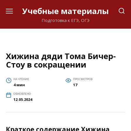
Перейти
Учебные материалы
к
содержанию
Подготовка к ЕГЭ, ОГЭ
Хижина дяди Тома Бичер-
Стоу в сокращении
НА ЧТЕНИЕ
ПРОСМОТРОВ
4 мин
17
ОБНОВЛЕНО
12.05.2024
Краткое содержание Хижина