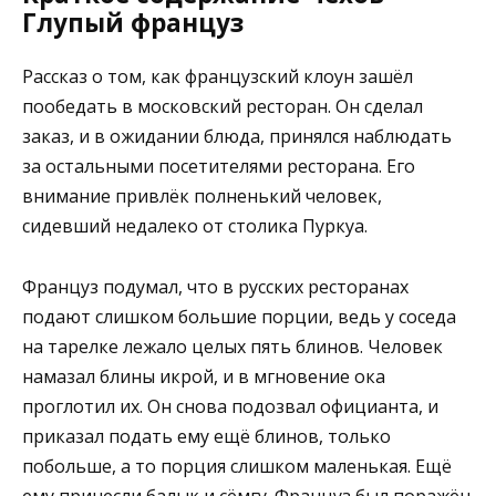
Глупый француз
Рассказ о том, как французский клоун зашёл
пообедать в московский ресторан. Он сделал
заказ, и в ожидании блюда, принялся наблюдать
за остальными посетителями ресторана. Его
внимание привлёк полненький человек,
сидевший недалеко от столика Пуркуа.
Француз подумал, что в русских ресторанах
подают слишком большие порции, ведь у соседа
на тарелке лежало целых пять блинов. Человек
намазал блины икрой, и в мгновение ока
проглотил их. Он снова подозвал официанта, и
приказал подать ему ещё блинов, только
побольше, а то порция слишком маленькая. Ещё
ему принесли балык и сёмгу. Француз был поражён