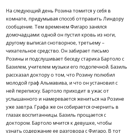
На следующий день Розина томится у себя в
комнате, придумывая способ отправить Линдору
сообщение. Тем временем Фигаро занялся
домочадцами: одной он пустил кровь из ноги,
другому выписал снотворное, третьему –
чихательное средство. Он забирает письмо
Розины и подслушивает беседу старика Бартоло с
Базилем, учителем музыки его подопечной. Базиль
рассказал доктору о том, что Розину полюбил
молодой граф Альмавива, и что он установил с
ней переписку. Бартоло приходит в ужас от
услышанного и намеревается жениться на Розине
уже завтра. Графа же он собирается очернить в
глазах воспитанницы. Базиль прощается с
доктором. Бартоло мчится к девушке, чтобы
узнать содержание ее разговора с Фигаро. В тот