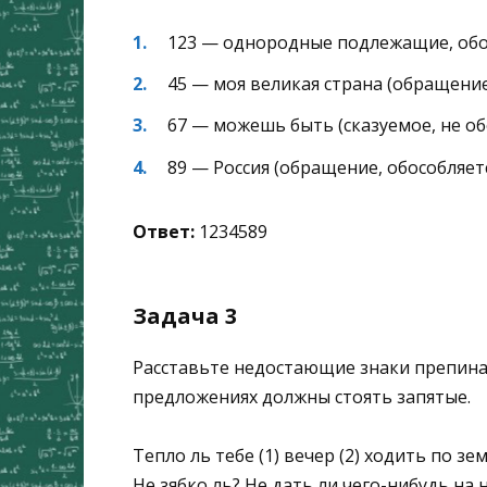
123 — однородные подлежащие, обо
45 — моя великая страна (обращение,
67 — можешь быть (сказуемое, не об
89 — Россия (обращение, обособляетс
Ответ:
1234589
Задача 3
Расставьте недостающие знаки препинан
предложениях должны стоять запятые.
Тепло ль тебе (1) вечер (2) ходить по зе
Не зябко ль? Не дать ли чего-нибудь на 