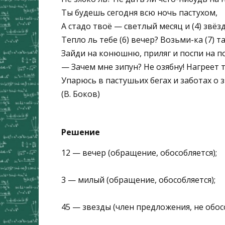
Ты будешь сегодня всю ночь пастухом,
А стадо твоё — светлый месяц и (4) звёзд
Тепло ль тебе (6) вечер? Возьми-ка (7) 
Зайди на конюшню, приляг и поспи на п
— Зачем мне зипун? Не озябну! Нагреет т
Упарюсь в пастушьих бегах и заботах о з
(В. Боков)
Решение
12 — вечер (обращение, обособляется);
3 — милый (обращение, обособляется);
45 — звезды (член предложения, не обосо