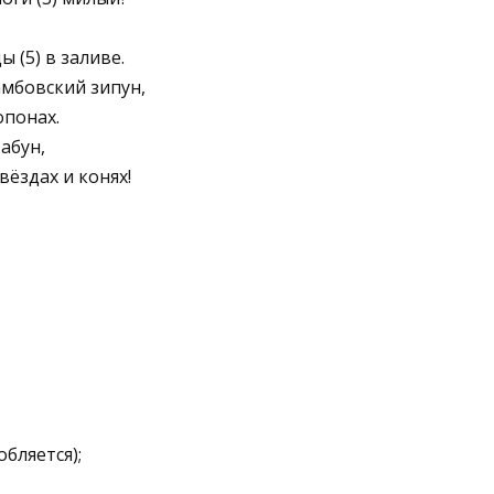
ы (5) в заливе.
тамбовский зипун,
опонах.
абун,
вёздах и конях!
бляется);