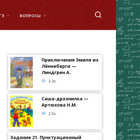
ГЭ
ВОПРОСЫ
Приключения Эмиля из
Лённеберги —
Линдгрен А.
3.3к.
Саша-дразнилка —
Артюхова Н.М.
2.5к.
Задание 21. Пунктуационный