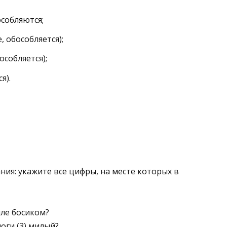
собляются;
 обособляется);
особляется);
я).
ия: укажите все цифры, на месте которых в
мле босиком?
ноги (3) милый?