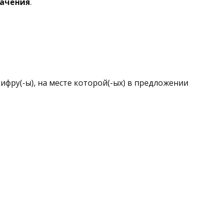
начения
.
ифру(-ы), на месте которой(-ых) в предложении