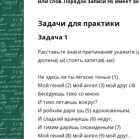
или слов. Порядок записи НЕ имеет з
Задачи для практики
Задача 1
Расставьте знаки препинания: укажите ц
должна(-ы) стоять запятая(-ые).
Не здесь ли ты лёгкою тенью (1)
Мой гений (2) мой ангел (3) мой друг (4)
Беседуешь тихо со мною
И тихо летаешь вокруг?
И робким дариˊшь (5) вдохновеньем,
И сладкий врачуешь (6) недуг,
И тихим дари́шь сновиденьем (7)
Мой гений (8) мой ангел (9) мой друг…