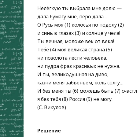
Нелёгкую ты выбрала мне долю —
дала бумагу мне, перо дала…
О Русь моя (1) колосья по подолу (2)
и синь в глазах (3) и солнце у чела!
Ты вечная, моложе век от века!
Тебе (4) моя великая страна (5)
ни позолота лести человека,
ни пудра фраз красивых не нужна.
И ты, великодушная на диво,
казни меня забвеньем, коль солгу…
И без меня ты (6) можешь быть (7) счас
я без тебя (8) Россия (9) не могу.
(С. Викулов)
Решение