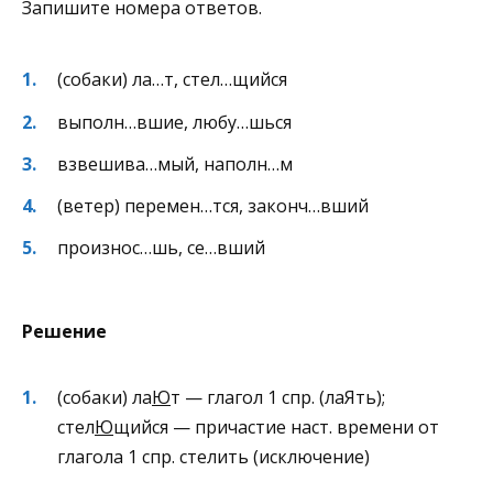
Запишите номера ответов.
(собаки) ла…т, стел…щийся
выполн…вшие, любу…шься
взвешива…мый, наполн…м
(ветер) перемен…тся, законч…вший
произнос…шь, се…вший
Решение
(собаки) ла
Ю
т — глагол 1 спр. (лаЯть);
стел
Ю
щийся — причастие наст. времени от
глагола 1 спр. стелить (исключение)