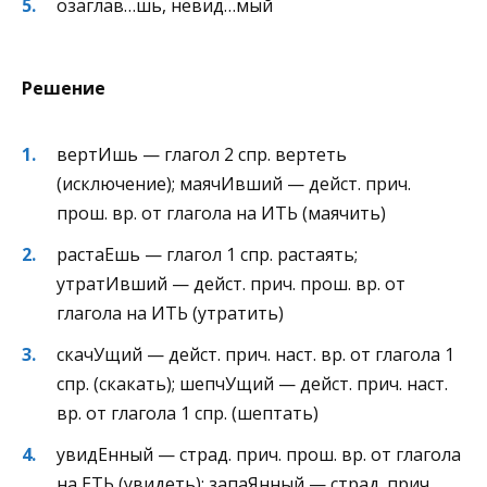
озаглав…шь, невид…мый
Решение
вертИшь — глагол 2 спр. вертеть
(исключение); маячИвший — дейст. прич.
прош. вр. от глагола на ИТЬ (маячить)
растаЕшь — глагол 1 спр. растаять;
утратИвший — дейст. прич. прош. вр. от
глагола на ИТЬ (утратить)
скачУщий — дейст. прич. наст. вр. от глагола 1
спр. (скакать); шепчУщий — дейст. прич. наст.
вр. от глагола 1 спр. (шептать)
увидЕнный — страд. прич. прош. вр. от глагола
на ЕТЬ (увидеть); запаЯнный — страд. прич.