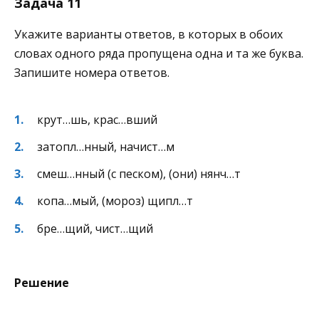
Задача 11
Укажите варианты ответов, в которых в обоих
словах одного ряда пропущена одна и та же буква.
Запишите номера ответов.
крут…шь, крас…вший
затопл…нный, начист…м
смеш…нный (с песком), (они) нянч…т
копа…мый, (мороз) щипл…т
бре…щий, чист…щий
Решение