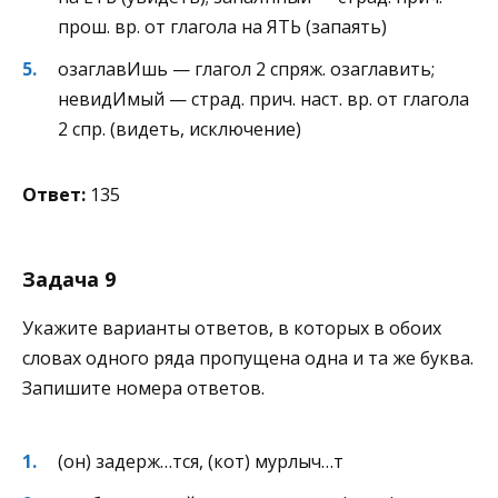
прош. вр. от глагола на ЯТЬ (запаять)
озаглавИшь — глагол 2 спряж. озаглавить;
невидИмый — страд. прич. наст. вр. от глагола
2 спр. (видеть, исключение)
Ответ:
135
Задача 9
Укажите варианты ответов, в которых в обоих
словах одного ряда пропущена одна и та же буква.
Запишите номера ответов.
(он) задерж…тся, (кот) мурлыч…т