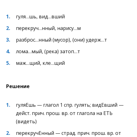
гуля…шь, вид…вший
перекруч…нный, нарису…м
разброс…нный (мусор), (они) удерж…т
лома…мый, (река) затоп…т
маж…щий, кле…щий
Решение
гуляЕшь — глагол 1 спр. гулять; видЕвший —
дейст. прич. прош. вр. от глагола на ЕТЬ
(видеть)
перекручЕнный — страд. прич. прош. вр. от