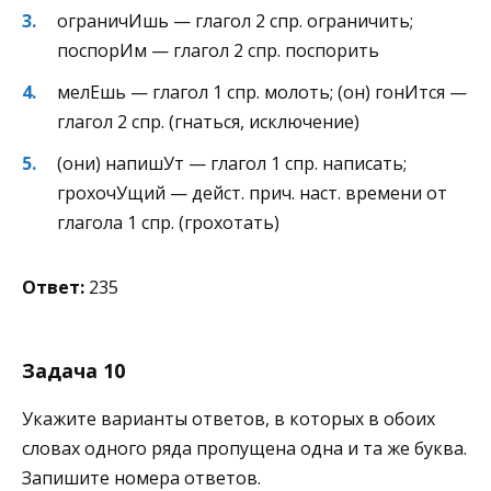
ограничИшь — глагол 2 спр. ограничить;
поспорИм — глагол 2 спр. поспорить
мелЕшь — глагол 1 спр. молоть; (он) гонИтся —
глагол 2 спр. (гнаться, исключение)
(они) напишУт — глагол 1 спр. написать;
грохочУщий — дейст. прич. наст. времени от
глагола 1 спр. (грохотать)
Ответ:
235
Задача 10
Укажите варианты ответов, в которых в обоих
словах одного ряда пропущена одна и та же буква.
Запишите номера ответов.