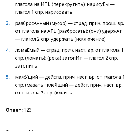
глагола на ИТЬ (перекрутить); нарисуЕм —
глагол 1 спр. нарисовать
разбросАнный (мусор) — страд. прич. прош. вр.
от глагола на АТЬ (разбросать); (они) удержАт
— глагол 2 спр. удержать (исключение)
ломаЕмый — страд. прич. наст. вр. от глагола 1
спр. (ломать); (река) затопИт — глагол 2 спр.
затопить
мажУщий — действ. прич. наст. вр. от глагола 1
спр. (мазать); клеЯщий — дейст. прич. наст. вр.
от глагола 2 спр. (клеить)
Ответ:
123