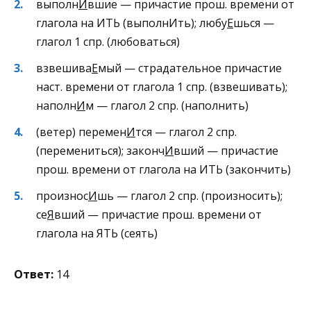
выполн
И
вшие — причастие прош. времени от
глагола на ИТЬ (выполнИть); любу
Е
шься —
глагол 1 спр. (любоваться)
взвешива
Е
мый — страдательное причастие
наст. времени от глагола 1 спр. (взвешивать);
наполн
И
м — глагол 2 спр. (наполнить)
(ветер) перемен
И
тся — глагол 2 спр.
(перемениться); законч
И
вший — причастие
прош. времени от глагола на ИТЬ (закончить)
произнос
И
шь — глагол 2 спр. (произносить);
се
Я
вший — причастие прош. времени от
глагола на ЯТЬ (сеять)
Ответ:
14