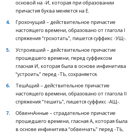
основой на -И, которая при образовании
причастия буква меняется на Е.
Грохочущий – действительное причастие
настоящего времени, образовано от глагола I
спряжения “грохотать”, пишется суффикс -УЩ-.
Устроивший – действительное причастие
прошедшего времени, перед суффиксом
гласная И, которая была в основе инфинитива
“устроить” перед -ТЬ, сохраняется.
ТешАщий – действительное причастие
настоящего времени, образовано от глагола II
спряжения “тешить”, пишется суффикс -АЩ-.
ОбвенчАнные – страдательное причастие
прошедшего времени, гласная А, которая была
в основе инфинитива “обвенчать” перед -ТЬ,