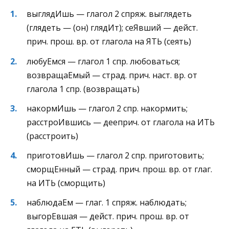
выглядИшь — глагол 2 спряж. выглядеть
(глядеть — (он) глядИт); сеЯвший — дейст.
прич. прош. вр. от глагола на ЯТЬ (сеять)
любуЕмся — глагол 1 спр. любоваться;
возвращаЕмый — страд. прич. наст. вр. от
глагола 1 спр. (возвращать)
накормИшь — глагол 2 спр. накормить;
расстроИвшись — дееприч. от глагола на ИТЬ
(расстроить)
приготовИшь — глагол 2 спр. приготовить;
сморщЕнный — страд. прич. прош. вр. от глаг.
на ИТЬ (сморщить)
наблюдаЕм — глаг. 1 спряж. наблюдать;
выгорЕвшая — дейст. прич. прош. вр. от