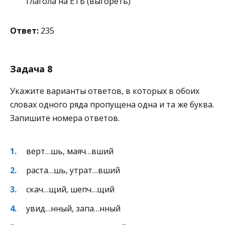
глагола на ЕТЬ (выгореть)
Ответ:
235
Задача 8
Укажите варианты ответов, в которых в обоих
словах одного ряда пропущена одна и та же буква.
Запишите номера ответов.
верт…шь, маяч…вший
раста…шь, утрат…вший
скач…щий, шепч…щий
увид…нный, запа…нный