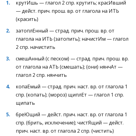
крутИшь — глагол 2 спр. крутить; красИвший
— дейст. прич. прош. вр. от глагола на ИТЬ
(красить)
затоплЕнный — страд. прич. прош. вр. от
глагола на ИТЬ (затопить); начистИм — глагол
2 спр. начистить
смешАнный (с песком) — страд. прич. прош. вр.
от глагола на АТЬ (смешать); (они) нянчАт —
глагол 2 спр. нянчить
копаЕмый — страд. прич. наст. вр. от глагола 1
спр. (копать); (мороз) щиплЕт — глагол 1 спр.
щипать
бреЮщий — дейст. прич. наст. вр. от глагола 1
спр. (брить, исключение); чистЯщий — дейст.
прич. наст. вр. от глагола 2 спр. (чистить)