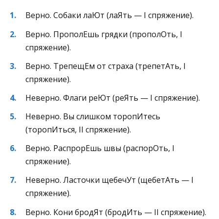
Верно. Собаки лаЮт (лаЯть — I спряжение).
Верно. ПрополЕшь грядки (прополОть, I
спряжение).
Верно. ТрепещЕм от страха (трепетАть, I
спряжение).
Неверно. Флаги реЮт (реЯть — I спряжение).
Неверно. Вы слишком торопИтесь
(торопИться, II спряжение).
Верно. РаспрорЕшь швы (распорОть, I
спряжение).
Неверно. Ласточки щебечУт (щебетАть — I
спряжение).
Верно. Кони бродЯт (бродИть — II спряжение).