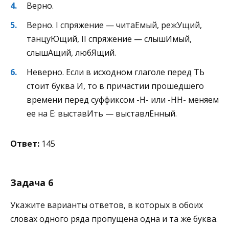
Верно.
Верно. I спряжение — читаЕмый, режУщий,
танцуЮщий, II спряжение — слышИмый,
слышАщий, любЯщий.
Неверно. Если в исходном глаголе перед ТЬ
стоит буква И, то в причастии прошедшего
времени перед суффиксом -Н- или -НН- меняем
ее на Е: выставИть — выставлЕнный.
Ответ:
145
Задача 6
Укажите варианты ответов, в которых в обоих
словах одного ряда пропущена одна и та же буква.