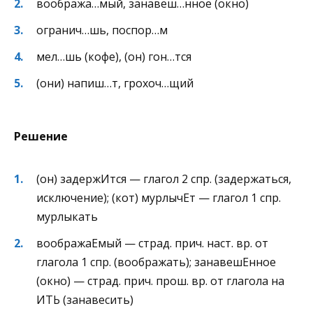
вообража…мый, занавеш…нное (окно)
огранич…шь, поспор…м
мел…шь (кофе), (он) гон…тся
(они) напиш…т, грохоч…щий
Решение
(он) задержИтся — глагол 2 спр. (задержаться,
исключение); (кот) мурлычЕт — глагол 1 спр.
мурлыкать
воображаЕмый — страд. прич. наст. вр. от
глагола 1 спр. (воображать); занавешЕнное
(окно) — страд. прич. прош. вр. от глагола на
ИТЬ (занавесить)