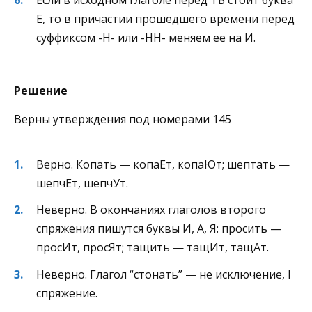
Е, то в причастии прошедшего времени перед
суффиксом -Н- или -НН- меняем ее на И.
Решение
Верны утверждения под номерами 145
Верно. Копать — копаЕт, копаЮт; шептать —
шепчЕт, шепчУт.
Неверно. В окончаниях глаголов второго
спряжения пишутся буквы И, А, Я: просить —
просИт, просЯт; тащить — тащИт, тащАт.
Неверно. Глагол “стонать” — не исключение, I
спряжение.