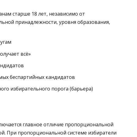
анам старше 18 лет, независимо от
льной принадлежности, уровня образования,
ругам
олучает всё»
андидатов
мых беспартийных кандидатов
ого избирательного порога (барьера)
аключается главное отличие пропорциональной
ой. При пропорциональной системе избиратели