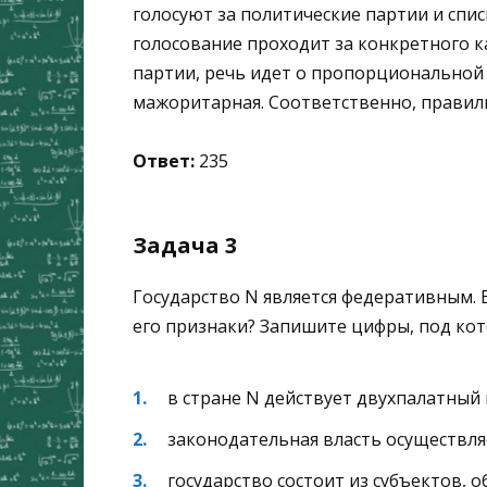
голосуют за политические партии и спи
голосование проходит за конкретного к
партии, речь идет о пропорциональной 
мажоритарная. Соответственно, правильн
Ответ:
235
Задача 3
Государство N является федеративным.
его признаки? Запишите цифры, под ко
в стране N действует двухпалатный
законодательная власть осуществл
государство состоит из субъектов,