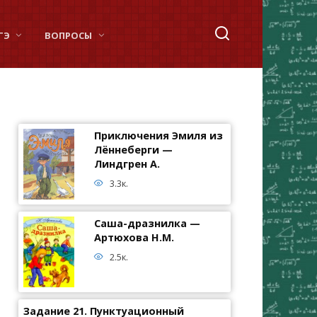
ГЭ
ВОПРОСЫ
Приключения Эмиля из
Лённеберги —
Линдгрен А.
3.3к.
Саша-дразнилка —
Артюхова Н.М.
2.5к.
Задание 21. Пунктуационный